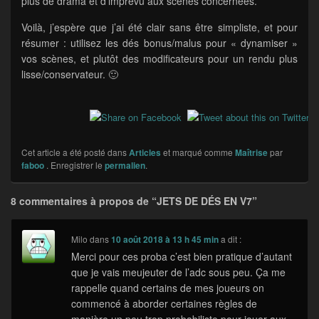
plus de drama et d’imprévu aux scènes concernées.
Voilà, j’espère que j’ai été clair sans être simpliste, et pour
résumer : utilisez les dés bonus/malus pour « dynamiser »
vos scènes, et plutôt des modificateurs pour un rendu plus
lisse/conservateur. 🙂
Cet article a été posté dans
Articles
et marqué comme
Maîtrise
par
faboo
. Enregistrer le
permalien
.
8 commentaires à propos de “
JETS DE DÉS EN V7
”
Milo
dans
10 août 2018 à 13 h 45 min
a dit :
Merci pour ces proba c’est bien pratique d’autant
que je vais meujeuter de l’adc sous peu. Ça me
rappelle quand certains de mes joueurs on
commencé à aborder certaines règles de
manière un peu trop probabiliste pour jouer aux