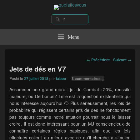
quefaitesvous
Recherche
Rechercher :
Menu
Navigation
←
Précédent
Suivant
→
dans
Jets de dés en V7
les
articles
Posté le
27 juillet 2018
par
faboo
—
8 commentaires ↓
Assommer une grand-mère : jet de Combat +20%, réussite
majeure, ou Dé bonus? Telle est la question existentielle qui
nous intéresse aujourd’hui 🙂 Plus sérieusement, les lois de
probabilité qui régissent certains jets de dés ne fonctionnent
pas toujours comme notre intuition pourrait nous le laisser
croire. Il est donc intéressant pour un MJ consciencieux de
connaître certaines règles basiques, afin que les jets
effectués collent au mieux avec ce qu’il cherche à simuler.