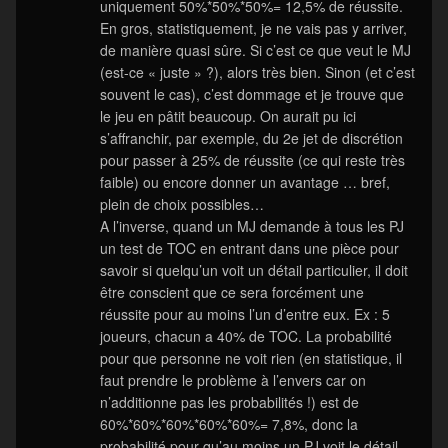
uniquement 50%*50%*50%= 12,5% de réussite.
En gros, statistiquement, je ne vais pas y arriver,
de manière quasi sûre. Si c’est ce que veut le MJ
(est-ce « juste » ?), alors très bien. Sinon (et c’est
souvent le cas), c’est dommage et je trouve que
le jeu en pâtit beaucoup. On aurait pu ici
s’affranchir, par exemple, du 2e jet de discrétion
pour passer à 25% de réussite (ce qui reste très
faible) ou encore donner un avantage … bref,
plein de choix possibles…
A l’inverse, quand un MJ demande à tous les PJ
un test de TOC en entrant dans une pièce pour
savoir si quelqu’un voit un détail particulier, il doit
être conscient que ce sera forcément une
réussite pour au moins l’un d’entre eux. Ex : 5
joueurs, chacun a 40% de TOC. La probabilité
pour que personne ne voit rien (en statistique, il
faut prendre le problème à l’envers car on
n’additionne pas les probabilités !) est de
60%*60%*60%*60%*60%= 7,8%, donc la
probabilité pour qu’au moins un PJ voit le détail