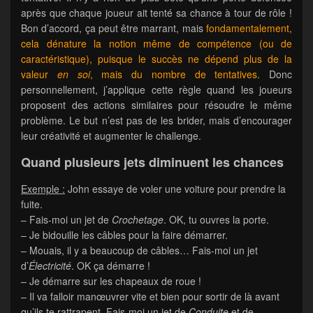
après que chaque joueur ait tenté sa chance à tour de rôle !
Bon d’accord, ça peut être marrant, mais
fondamentalement,
cela dénature la notion même de compétence (ou de
caractéristique), puisque le succès ne dépend plus de la
valeur
en soi
, mais du nombre de tentatives
. Donc
personnellement, j’applique cette règle quand les joueurs
proposent des actions similaires pour résoudre le même
problème. Le but n’est pas de les brider, mais d’encourager
leur créativité et augmenter le challenge.
Quand plusieurs jets diminuent les chances
Exemple :
John essaye de voler une voiture pour prendre la
fuite.
– Fais-moi un jet de
Crochetage
. OK, tu ouvres la porte.
– Je bidouille les câbles pour la faire démarrer.
– Mouais, il y a beaucoup de câbles… Fais-moi un jet
d’
Électricité
. OK ça démarre !
– Je démarre sur les chapeaux de roue !
– Il va falloir manœuvrer vite et bien pour sortir de là avant
qu’ils te rattrapent. Fais-moi un jet de
Conduite
et de