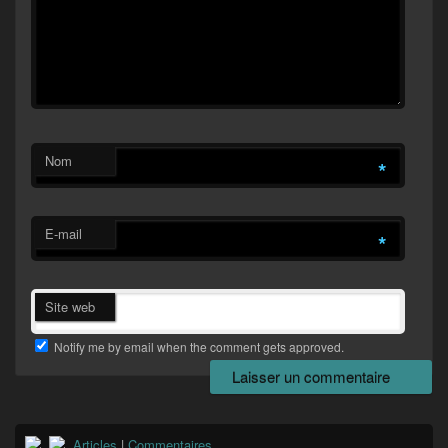
Nom
*
E-mail
*
Site web
Notify me by email when the comment gets approved.
Zone
Articles
|
Commentaires