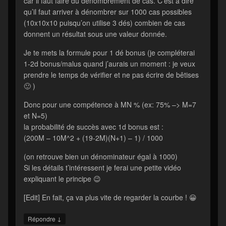
car il faut faire du dénombrement de cas. C’est à dire
qu’il faut arriver à dénombrer sur 1000 cas possibles
(10x10x10 puisqu’on utilise 3 dés) combien de cas
donnent un résultat sous une valeur donnée.
Je te mets la formule pour 1 dé bonus (je compléterai
1-2d bonus/malus quand j’aurais un moment : je veux
prendre le temps de vérifier et ne pas écrire de bêtises
🙂 )
Donc pour une compétence à MN % (ex: 75% –> M=7
et N=5)
la probabilité de succès avec 1d bonus est :
(200M – 10M^2 + (19-2M)(N+1) – 1) / 1000
(on retrouve bien un dénominateur égal à 1000)
Si les détails t’intéressent je ferai une petite vidéo
expliquant le principe 😉
[Edit] En fait, ça va plus vite de regarder la courbe ! 😀
↓
Répondre