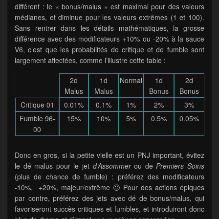
différent : le « bonus/malus » est maximal pour des valeurs
médianes, et diminue pour les valeurs extrêmes (1 et 100).
Sans rentrer dans les détails mathématiques, la grosse
différence avec des modificateurs +10% ou -20% à la sauce
V6, c’est que les probabilités de critique et de fumble sont
largement affectées, comme l’illustre cette table :
2d
1d
Normal
1d
2d
Malus
Malus
Bonus
Bonus
Critique 01
0.01%
0.1%
1%
2%
3%
Fumble 96-
15%
10%
5%
0.5%
0.05%
00
Donc en gros, si la petite vielle est un PNJ important, évitez
le dé malus pour le jet
d’Assommer
ou de
Premiers Soins
(plus de chance de fumble) : préférez des modificateurs
-10%, +20%, majeur/extrême 🙂 Pour des actions épiques
par contre, préférez des jets avec dé de bonus/malus, qui
favoriseront succès critiques et fumbles, et introduiront donc