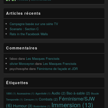
principale
de
widget
Articles récents
pour
la
barre
Campagne basée sur une série TV
latérale
Scenario : Section C
Rats in the Facebook Walls
Commentaires
faboo
dans
Les Masques Francisés
olivier Monceyron
dans
Les Masques Francisés
psychosophe
dans
Féminisme de façade et JDR
Étiquettes
Audio
(2)
Bac-à-sable
(2)
1890
(1)
Accessoires
(1)
Agentivité
(1)
Boucle
Féminisme/SJW
Combats
(2)
Temporelle
(1)
Censure
(1)
Immersion
(13)
(6)
Humour
(3)
Illusionisme
(1)