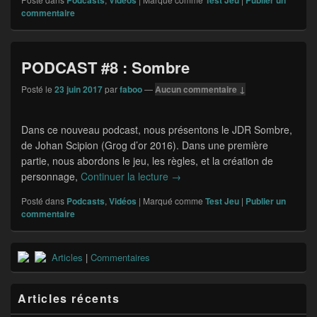
Podcasts
Vidéos
Test Jeu
Publier un
commentaire
PODCAST #8 : Sombre
Posté le
23 juin 2017
par
faboo
—
Aucun commentaire ↓
Dans ce nouveau podcast, nous présentons le JDR Sombre,
de Johan Scipion (Grog d’or 2016). Dans une première
partie, nous abordons le jeu, les règles, et la création de
personnage,
Continuer la lecture
PODCAST #8 : Sombre
→
Posté dans
Podcasts
,
Vidéos
|
Marqué comme
Test Jeu
|
Publier un
commentaire
Zone
Articles
|
Commentaires
principale
de
widget
Articles récents
pour
la