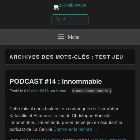
quefaitesvous
Recherche
Rechercher :
Menu
ARCHIVES DES MOTS-CLÉS :
TEST JEU
PODCAST #14 : Innommable
Posté le
6 février 2018
par
faboo
—
Aucun commentaire ↓
Cette fois-ci nous testons, en compagnie de Tharabbor,
Kaïavelis et Phanoôo, le jeu de Christophe Boeckle
Innommable. J’ai entendu parler de ce jeu en écoutant le
podcast de La Cellule
Continuer la lecture
PODCAST #14 : Innom
→
Posté dans
,
|
Marqué comme
|