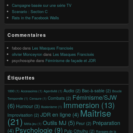
barre
Campagne basée sur une série TV
latérale
Scenario : Section C
Rats in the Facebook Walls
Commentaires
faboo
dans
Les Masques Francisés
olivier Monceyron
dans
Les Masques Francisés
psychosophe
dans
Féminisme de façade et JDR
Étiquettes
Audio
(2)
Bac-à-sable
(2)
1890
(1)
Accessoires
(1)
Agentivité
(1)
Boucle
Féminisme/SJW
Combats
(2)
Temporelle
(1)
Censure
(1)
Immersion
(13)
(6)
Humour
(3)
Illusionisme
(1)
Maîtrise
JDR en ligne
(4)
Improvisation
(2)
(21)
Outils MJ
(5)
Préparation
Peur
(2)
Méta-jeu
(1)
Psychologie
(9)
(4)
Pulp Cthulhu
(2)
Ravages de la