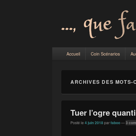
quefaitesvous
Menu
Accueil
Coin Scénarios
Au
principal
ARCHIVES DES MOTS-
Tuer l’ogre quant
Posté le
4 juin 2018
par
faboo
—
3 com