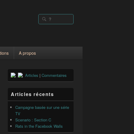
Rechercher :
Recherche
tions
A propos
Zone
Articles
|
Commentaires
principale
de
widget
pour
Articles récents
la
barre
Campagne basée sur une série
latérale
TV
Scenario : Section C
Rats in the Facebook Walls