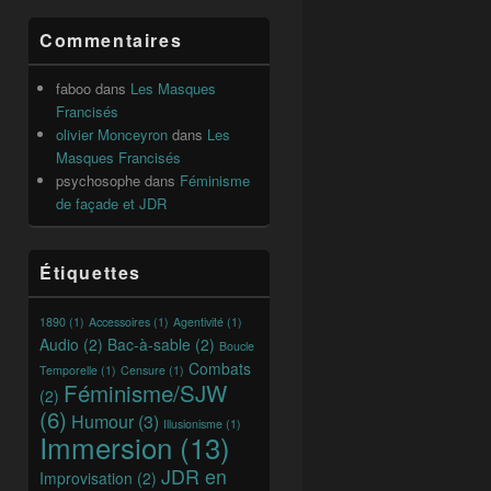
Commentaires
faboo
dans
Les Masques
Francisés
olivier Monceyron
dans
Les
Masques Francisés
psychosophe
dans
Féminisme
de façade et JDR
Étiquettes
1890
(1)
Accessoires
(1)
Agentivité
(1)
Audio
(2)
Bac-à-sable
(2)
Boucle
Combats
Temporelle
(1)
Censure
(1)
Féminisme/SJW
(2)
(6)
Humour
(3)
Illusionisme
(1)
Immersion
(13)
JDR en
Improvisation
(2)