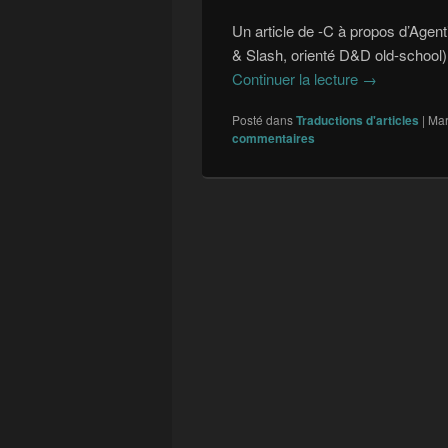
Un article de -C à propos d’Agent
& Slash, orienté D&D old-school)
Continuer la lecture
Tuer l’ogre q
→
Posté dans
Traductions d'articles
|
Ma
commentaires