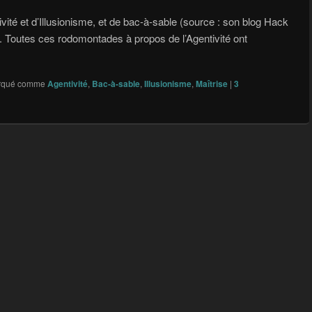
ivité et d’Illusionisme, et de bac-à-sable (source : son blog Hack
. Toutes ces rodomontades à propos de l’Agentivité ont
uantique
rqué comme
Agentivité
,
Bac-à-sable
,
Illusionisme
,
Maîtrise
|
3