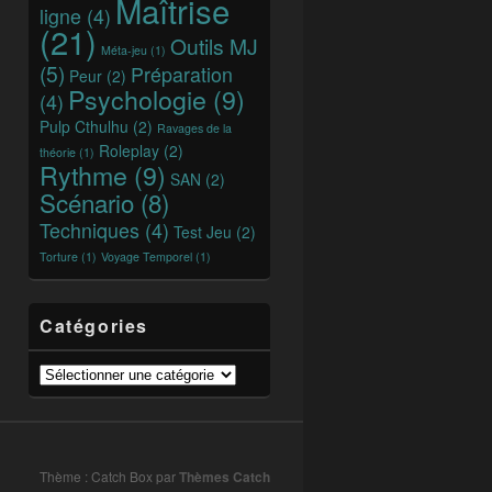
Maîtrise
ligne
(4)
(21)
Outils MJ
Méta-jeu
(1)
(5)
Préparation
Peur
(2)
Psychologie
(9)
(4)
Pulp Cthulhu
(2)
Ravages de la
Roleplay
(2)
théorie
(1)
Rythme
(9)
SAN
(2)
Scénario
(8)
Techniques
(4)
Test Jeu
(2)
Torture
(1)
Voyage Temporel
(1)
Catégories
Catégories
Thème : Catch Box par
Thèmes Catch