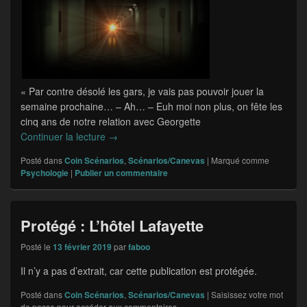
« Par contre désolé les gars, je vais pas pouvoir jouer la
semaine prochaine… – Ah… – Euh moi non plus, on fête les
cinq ans de notre relation avec Georgette
Continuer la lecture
Scenario : Section C
→
Posté dans
Coin Scénarios
,
Scénarios/Canevas
|
Marqué comme
Psychologie
|
Publier un commentaire
Protégé : L’hôtel Lafayette
Posté le
13 février 2019
par
faboo
Il n’y a pas d’extrait, car cette publication est protégée.
Posté dans
Coin Scénarios
,
Scénarios/Canevas
|
Saisissez votre mot
de passe pour accéder aux commentaires.