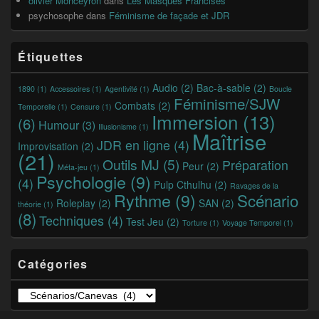
olivier Monceyron
dans
Les Masques Francisés
psychosophe
dans
Féminisme de façade et JDR
Étiquettes
Audio
(2)
Bac-à-sable
(2)
1890
(1)
Accessoires
(1)
Agentivité
(1)
Boucle
Féminisme/SJW
Combats
(2)
Temporelle
(1)
Censure
(1)
Immersion
(13)
(6)
Humour
(3)
Illusionisme
(1)
Maîtrise
JDR en ligne
(4)
Improvisation
(2)
(21)
Outils MJ
(5)
Préparation
Peur
(2)
Méta-jeu
(1)
Psychologie
(9)
(4)
Pulp Cthulhu
(2)
Ravages de la
Rythme
(9)
Scénario
Roleplay
(2)
SAN
(2)
théorie
(1)
(8)
Techniques
(4)
Test Jeu
(2)
Torture
(1)
Voyage Temporel
(1)
Catégories
Catégories