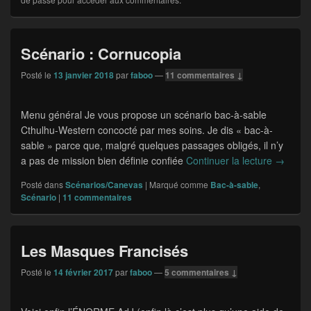
Scénario : Cornucopia
Posté le
13 janvier 2018
par
faboo
—
11 commentaires ↓
Menu général Je vous propose un scénario bac-à-sable
Cthulhu-Western concocté par mes soins. Je dis « bac-à-
sable » parce que, malgré quelques passages obligés, il n’y
a pas de mission bien définie confiée
Continuer la lecture
Scénari
→
Posté dans
Scénarios/Canevas
|
Marqué comme
Bac-à-sable
,
Scénario
|
11
commentaires
Les Masques Francisés
Posté le
14 février 2017
par
faboo
—
5 commentaires ↓