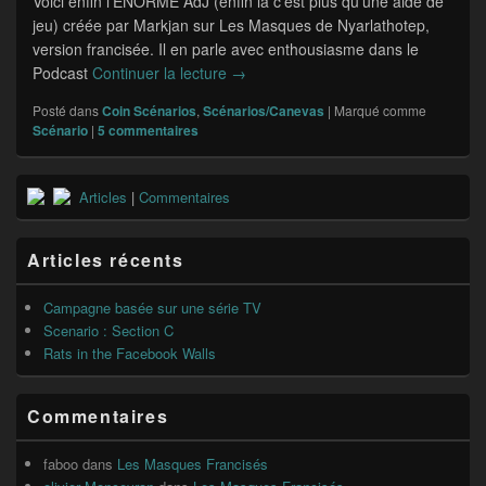
Voici enfin l’ÉNORME AdJ (enfin là c’est plus qu’une aide de
jeu) créée par Markjan sur Les Masques de Nyarlathotep,
version francisée. Il en parle avec enthousiasme dans le
Podcast
Continuer la lecture
Les Masques Francisés
→
Posté dans
Coin Scénarios
,
Scénarios/Canevas
|
Marqué comme
Scénario
|
5
commentaires
Zone
Articles
|
Commentaires
principale
de
widget
Articles récents
pour
la
barre
Campagne basée sur une série TV
latérale
Scenario : Section C
Rats in the Facebook Walls
Commentaires
faboo
dans
Les Masques Francisés