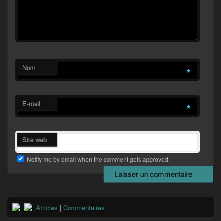
Nom
*
E-mail
*
Site web
Notify me by email when the comment gets approved.
Zone
Articles
|
Commentaires
principale
de