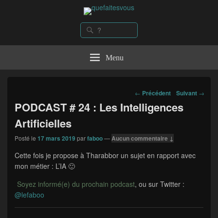
quefaitesvous
Recherche
Rechercher :
Menu
Navigation
←
Précédent
Suivant
→
dans
PODCAST # 24 : Les Intelligences
les
articles
Artificielles
Posté le
17 mars 2019
par
faboo
—
Aucun commentaire ↓
Cette fois je propose à Tharabbor un sujet en rapport avec
mon métier : L’IA 🙂
Soyez informé(e) du prochain podcast
, ou sur Twitter :
@lefaboo