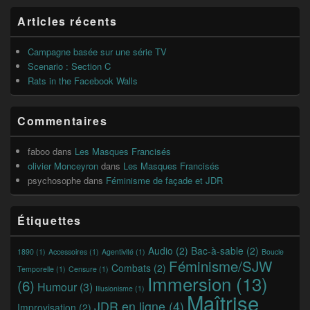
widget
Articles récents
pour
la
barre
Campagne basée sur une série TV
latérale
Scenario : Section C
Rats in the Facebook Walls
Commentaires
faboo
dans
Les Masques Francisés
olivier Monceyron
dans
Les Masques Francisés
psychosophe
dans
Féminisme de façade et JDR
Étiquettes
Audio
(2)
Bac-à-sable
(2)
1890
(1)
Accessoires
(1)
Agentivité
(1)
Boucle
Féminisme/SJW
Combats
(2)
Temporelle
(1)
Censure
(1)
Immersion
(13)
(6)
Humour
(3)
Illusionisme
(1)
Maîtrise
JDR en ligne
(4)
Improvisation
(2)