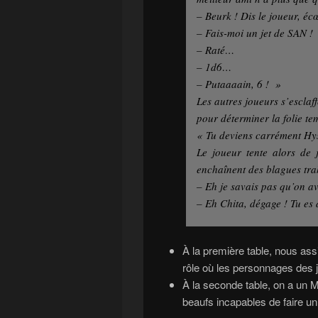
– Beurk ! Dis le joueur, éc
– Fais-moi un jet de SAN !
– Raté…
– 1d6…
– Putaaaain, 6 ! »
Les autres joueurs s’escla
pour déterminer la folie t
« Tu deviens carrément Hys
Le joueur tente alors de j
enchaînent des blagues tra
– Eh je savais pas qu’on a
– Eh Chita, dégage ! Tu es 
À la première table, nous assi
rôle où les personnages des 
À la seconde table, on a un M
beaufs incapables de faire un