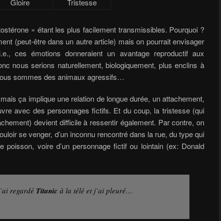
Gloire
Tristesse
tostérone » étant les plus facilement transmissibles. Pourquoi ?
ement (peut-être dans un autre article) mais on pourrait envisager
, i.e., ces émotions donneraient un avantage reproductif aux
donc nous serions naturellement, biologiquement, plus enclins à
 nous sommes des animaux agressifs…
li, mais ça implique une relation de longue durée, un attachement,
uvre avec des personnages fictifs. Et du coup, la tristesse (qui
tachement) devient difficile à ressentir également. Par contre, on
vouloir se venger, d’un inconnu rencontré dans la rue, du type qui
 poisson, voire d’un personnage fictif ou lointain (ex: Donald
j’ai regardé
Titanic
à la télé et j’ai pleuré…