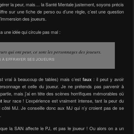
gérer la peur, mais… la Santé Mentale justement, soyons précis
iffre sur une fiche de perso ou d’une règle, c’est une question
d’immersion des joueurs.
 a une idée qui circule pas mal :
eurs qui ont peur, ce sont les personnages des joueurs.
AS À EFFRAYER SES JOUEURS
’est vrai à beaucoup de tables) mais c’est
faux
: il peut y avoir
 personnage et celle du joueur. Je ne prétends pas parvenir à
partie, mais j’ai en tête des scènes horrifiques mémorables où
t
leur race ! L’expérience est vraiment intense, tant la peur du
u côté MJ. Je conseille donc aux MJ qui n’y croient pas de se
.
 que la SAN affecte le PJ, et pas le joueur ! Ou alors on a un