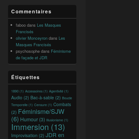
Commentaires
faboo
dans
Les Masques
Francisés
olivier Monceyron
dans
Les
Masques Francisés
psychosophe
dans
Féminisme
de façade et JDR
Étiquettes
1890
(1)
Accessoires
(1)
Agentivité
(1)
Audio
(2)
Bac-à-sable
(2)
Boucle
Combats
Temporelle
(1)
Censure
(1)
Féminisme/SJW
(2)
(6)
Humour
(3)
Illusionisme
(1)
Immersion
(13)
JDR en
Improvisation
(2)