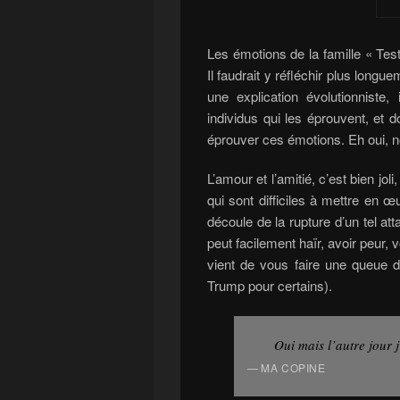
Les émotions de la famille « Tes
Il faudrait y réfléchir plus longu
une explication évolutionniste
individus qui les éprouvent, et 
éprouver ces émotions. Eh oui,
L’amour et l’amitié, c’est bien jo
qui sont difficiles à mettre en œ
découle de la rupture d’un tel at
peut facilement haïr, avoir peur, 
vient de vous faire une queue de
Trump pour certains).
Oui mais l’autre jour 
MA COPINE