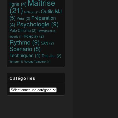
Maîtrise
ligne
(4)
(21)
Outils MJ
Méta-jeu
(1)
(5)
Préparation
Peur
(2)
Psychologie
(9)
(4)
Pulp Cthulhu
(2)
Ravages de la
Roleplay
(2)
théorie
(1)
Rythme
(9)
SAN
(2)
Scénario
(8)
Techniques
(4)
Test Jeu
(2)
Torture
(1)
Voyage Temporel
(1)
Catégories
Catégories