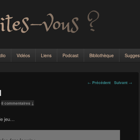
dio
Vidéos
Liens
Podcast
Bibliothèque
Sugges
Navigation
←
Précédent
Suivant
→
dans
N
les
articles
—
8 commentaires ↓
 de jeu…
los dans la voix :