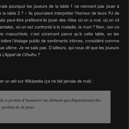
 mais pourquoi les joueurs de la table 1 ne viennent pas jouer à
a table 2 ? » Ils pourraient interpréter l’horreur de leurs PJ de
s peut-être préfèrent-ils jouer des rôles où on a mal, où on vit
entales, où on est confronté à la maladie, la mort ? Non, non ce
re masochiste, c’est sûrement parce qu’à cette table, on les
tolère l’étalage public de sentiments intimes, considéré comme
e ultime. Je ne sais pas. D’ailleurs, qui nous dit que les joueurs
 à
L’Appel de Cthulhu
?
ter un œil sur Wikipedia (ça ne fait jamais de mal) :
e a permis d’instaurer un élément qui disparaissait des
a gestion de la peur.