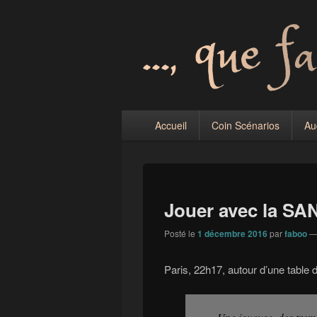
quefaitesvous
Menu
Accueil
Coin Scénarios
Au
principal
Jouer avec la SA
Posté le
1 décembre 2016
par
faboo
Paris, 22h17, autour d’une table
Une joueuse, des tremo