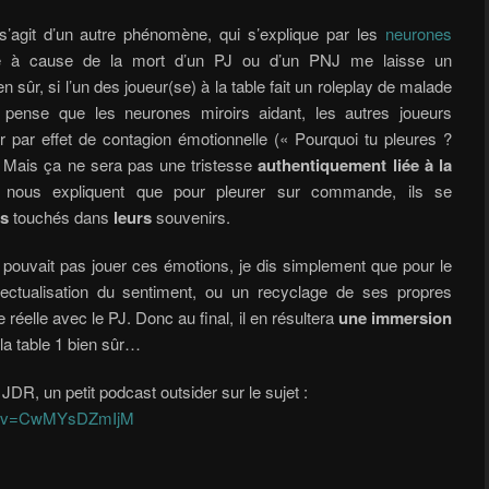
 s’agit d’un autre phénomène, qui s’explique par les
neurones
lé à cause de la mort d’un PJ ou d’un PNJ me laisse un
 sûr, si l’un des joueur(se) à la table fait un roleplay de malade
 pense que les neurones miroirs aidant, les autres joueurs
r par effet de contagion émotionnelle (« Pourquoi tu pleures ?
 Mais ça ne sera pas une tristesse
authentiquement liée à la
rs nous expliquent que pour pleurer sur commande, ils se
es
touchés dans
leurs
souvenirs.
ne pouvait pas jouer ces émotions, je dis simplement que pour le
llectualisation du sentiment, ou un recyclage de ses propres
éelle avec le PJ. Donc au final, il en résultera
une immersion
 la table 1 bien sûr…
JDR, un petit podcast outsider sur le sujet :
ch?v=CwMYsDZmIjM