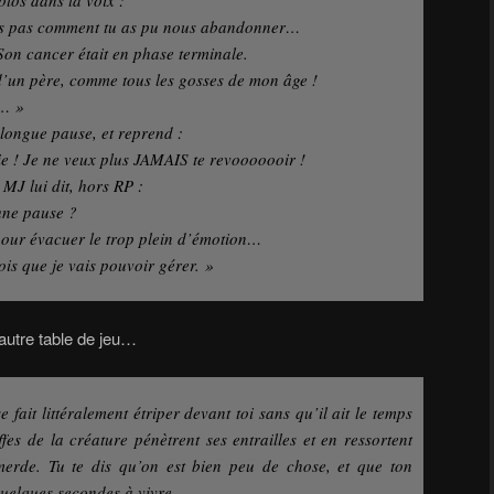
rs pas comment tu as pu nous abandonner…
 Son cancer était en phase terminale.
d’un père, comme tous les gosses de mon âge !
s… »
longue pause, et reprend :
ie ! Je ne veux plus JAMAIS te revooooooir !
e MJ lui dit, hors RP :
 une pause ?
pour évacuer le trop plein d’émotion…
ois que je vais pouvoir gérer. »
utre table de jeu…
 fait littéralement étriper devant toi sans qu’il ait le temps
fes de la créature pénètrent ses entrailles et en ressortent
erde. Tu te dis qu’on est bien peu de chose, et que ton
quelques secondes à vivre.