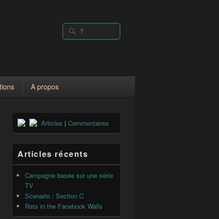
Rechercher :
Recherche
tions
A propos
Zone
Articles
|
Commentaires
principale
de
widget
pour
Articles récents
la
barre
Campagne basée sur une série
latérale
TV
Scenario : Section C
Rats in the Facebook Walls